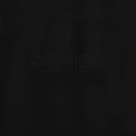
FULL-SERVICE
WEBDESIGN
SEARCH ENGINE
WEBAGENTUR
OPTIMIZATION /
MARKETING
HAMBURG
& mehr